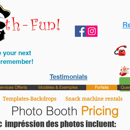
Re
 your next
o remember!
Testimonials
ervices Offerts
Modèles & Exemples
Forfaits
Ques
Templates-Backdrops
Snack machine rentals
Photo Booth
Pricing
ec impréssion des photos incluent: