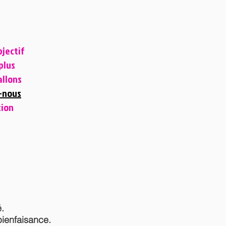
jectif
plus
allons
-nous
tion
.
ienfaisance.