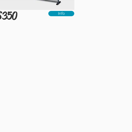
$350
Info