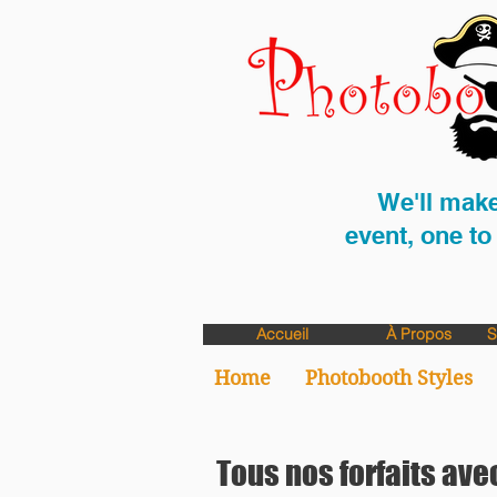
We'll make
event, one t
Accueil
À Propos
S
Home
Photobooth Styles
Tous nos forfaits av