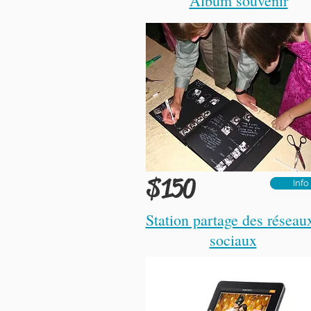
Album souvenir
$150
Read M
Info
Station partage des réseau
sociaux