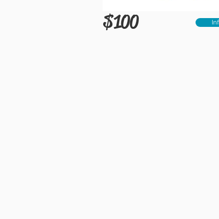
$100
In