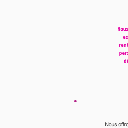
Nous
es
rent
per
dè
Nous offr