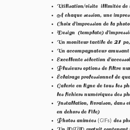
Utilisation/visite illimitée de
À chaque session, une impres
Choix d'impression de la photo
Design (template) d'impressio
21
Un moniteur tactile de
po
Un accompagnateur amusant 
Excellente sélection d'accessoi
Plusieurs options de filtre nu
Éclairage professionnel de qua
Galerie en ligne de tous les p
les fichiers numériques des ph
Installation, livraison, dans 
en dehors de l'île)
(GIFs)
Photos animées
des pho
Un DVD gratuit contenant tou