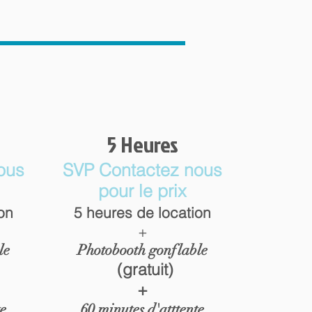
5 Heures
ous
SVP Contactez nous
pour le prix
on
5 heures de location
+
le
Photobooth gonflable
(gratuit)
+
te
60 minutes d'atttente