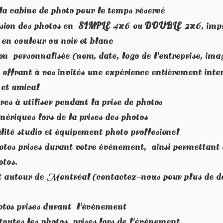
 la cabine de photo pour le temps réservé
SIMPLE
4x6
DOUBLE
2x6
sion des photos en
ou
, im
 en couleur ou noir et blanc
n personnalisée (nom, date, logo de l'entreprise, im
, offrant à vos invités une expérience entièrement inte
et amical
res à utiliser pendant la prise de photos
mériques lors de la prises des photos
lité studio et équipement photo proffesionel
hotos prises durant votre événement, ainsi permettant 
otos.
et autour de Montréal (contactez-nous pour plus de déta
tos prises durant l'événement
tes les photos, prises lors de l'événement