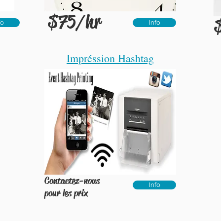
$75/hr
fo
Info
Impréssion Hashtag
Contactez-nous
Info
pour
les
prix