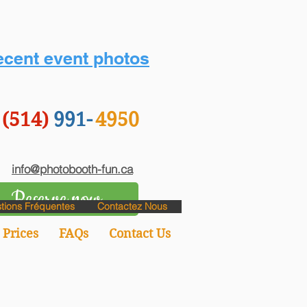
cent event photos
(514)
991-
4950
info@photobooth-fun.ca
Reserve now
tions Fréquentes
Contactez Nous
Prices
FAQs
Contact Us