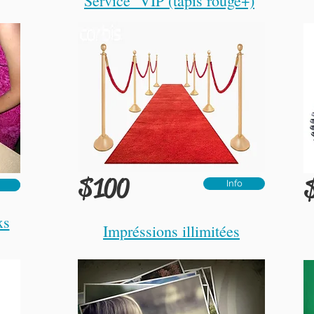
Service VIP (tapis rouge+)
$100
Info
ore
xs
Impréssions illimitées