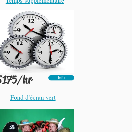
Temps supplémentaire
$175/hr
Info
Fond d'écran vert